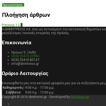
Περισσότερα...
Πλοήγηση άρθρων
Previous
1
2
3
Η ΔΗΜΗΤΡΕΙΟΣ Α.Ε. έχει ως αντικείμενο την κατασκευή δημοσίων και
μεγαλύτερες τεχνικές εταιρείες της Θράκης.
Επικοινωνία
Ηρώων 9, Ξάνθη
0030 25410 22966
0030 25410 83147
info@dimitreios.gr
Ωράριο Λειτουργίας
Επισκεφθείτε μας στα κεντρικά γραφεία μας για να συζητήσετε με 
Καθημερινές:
9:00 π.μ. - 17:00 μ.μ.
Σάββατο:
9:00 π.μ. - 15:00 μ.μ.
Copyright © 2016 dimitreios.gr - Developed by
techplace.gr