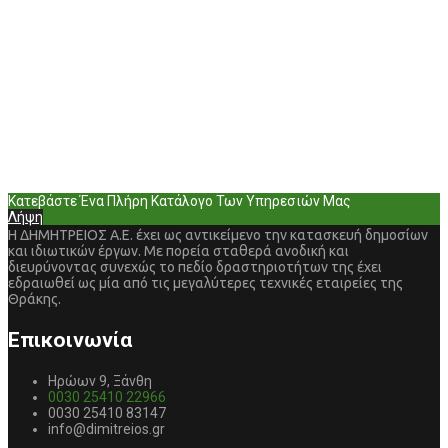
Κατεβάστε Ένα Πλήρη Κατάλογο Των Υπηρεσιών Μας
Λήψη
Η ΔΗΜΗΤΡΕΙΟΣ Α.Ε. έχει ως αντικείμενο την κατασκευή δημοσίων
και ιδιωτικών έργων. Με πορεία σταθερά ανοδική και
διευρύνοντας συνεχώς το πεδίο δραστηριοτήτων της έχει
εδραιωθεί ως μία από τις μεγαλύτερες τεχνικές εταιρείες της
Θράκης.
Επικοινωνία
Ηρώων 9, Ξάνθη
0030 25410 22966
0030 25410 83147
info@dimitreios.gr