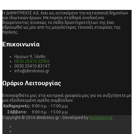
Η ΔΗΜΗΤΡΕΙΟΣ Α.Ε. έχει ως αντικείμενο την κατασκευή δημοσίων
και ιδιωτικών έργων. Με πορεία σταθερά ανοδική και
διευρύνοντας συνεχώς το πεδίο δραστηριοτήτων της έχει
εδραιωθεί ως μία από τις μεγαλύτερες τεχνικές εταιρείες της
Θράκης.
Επικοινωνία
Ηρώων 9, Ξάνθη
0030 25410 22966
0030 25410 83147
info@dimitreios.gr
Ωράριο Λειτουργίας
Επισκεφθείτε μας στα κεντρικά γραφεία μας για να συζητήσετε με
μια εξειδικευμένη ομάδα συμβούλων.
Καθημερινές:
9:00 π.μ. - 17:00 μ.μ.
Σάββατο:
9:00 π.μ. - 15:00 μ.μ.
Copyright © 2016 dimitreios.gr - Developed by
techplace.gr