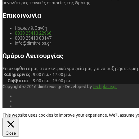
μεγαλύτερες τεχνικές εταιρείες της Θράκης.
Επικοινωνία
Ηρώων 9, Ξάνθη
0030 25410 22966
0030 25410 83147
info@dimitreios.gr
Ωράριο Λειτουργίας
Επισκεφθείτε μας στα κεντρικά γραφεία μας για να συζητήσετε με 
Καθημερινές:
9:00 π.μ. - 17:00 μ.μ.
Σάββατο:
9:00 π.μ. - 15:00 μ.μ.
Copyright © 2016 dimitreios.gr - Developed by
techplace.gr
This website uses cookies to improve your experience. We'll assume you'
Close