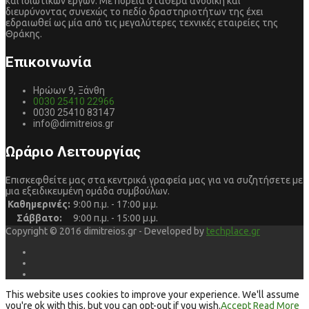
και ιδιωτικών έργων. Με πορεία σταθερά ανοδική και
διευρύνοντας συνεχώς το πεδίο δραστηριοτήτων της έχει
εδραιωθεί ως μία από τις μεγαλύτερες τεχνικές εταιρείες της
Θράκης.
Επικοινωνία
Ηρώων 9, Ξάνθη
0030 25410 22966
0030 25410 83147
info@dimitreios.gr
Ωράριο Λειτουργίας
Επισκεφθείτε μας στα κεντρικά γραφεία μας για να συζητήσετε με
μια εξειδικευμένη ομάδα συμβούλων.
Καθημερινές:
9:00 π.μ. - 17:00 μ.μ.
Σάββατο:
9:00 π.μ. - 15:00 μ.μ.
Copyright © 2016 dimitreios.gr - Developed by
techplace.gr
This website uses cookies to improve your experience. We'll assume
you're ok with this, but you can opt-out if you wish.
Accept
Read More