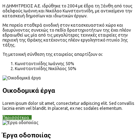
Η ΔΗΜΗΤΡΕΙΟΣ Α.Ε. ιδρύθηκε το 2004 με έδρα τη Ξάνθη από τους
αδελφούς Ιωάννη και Νικόλαο Κωνσταντινίδη, με αντικείμενο την
κατασκευή δημοσίων και ιδιωτικών έργων.
Με πορεία σταθερά ανοδική στον κατασκευαστικό χώρο και
διευρύνοντας συνεχώς το πεδίο δραστηριοτήτων της έχει πλέον
εδραιωθεί ως μία από τις μεγαλύτερες τεχνικές εταιρείες στην
περιοχή της Θράκης κατέχοντας πλέον εργοληπτικό πτυχίο 3ης
τάξης.
Τη μετοχική σύνθεση της εταιρείας απαρτίζουν οι:
Κωνσταντινίδης Ιωάννης 50%
Κωνσταντινίδης Νικόλαος 50%
Οικοδομικά έργα
Lorem ipsum dolor sit amet, consectetur adipiscing elit. Sed convallis
lacinia enim vel blandit. In placerat, ex nec sodales elementum.
Περισσότερα...
Έργα οδοποιίας