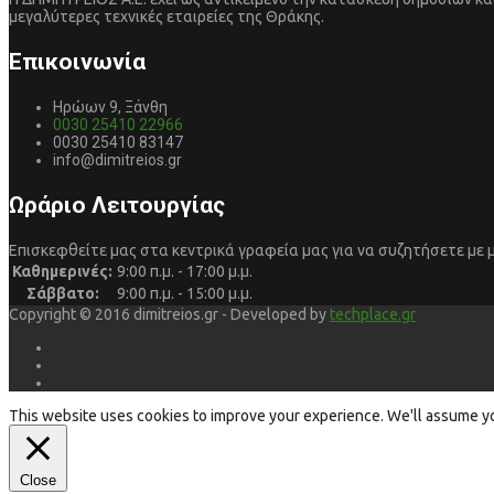
μεγαλύτερες τεχνικές εταιρείες της Θράκης.
Επικοινωνία
Ηρώων 9, Ξάνθη
0030 25410 22966
0030 25410 83147
info@dimitreios.gr
Ωράριο Λειτουργίας
Επισκεφθείτε μας στα κεντρικά γραφεία μας για να συζητήσετε με 
Καθημερινές:
9:00 π.μ. - 17:00 μ.μ.
Σάββατο:
9:00 π.μ. - 15:00 μ.μ.
Copyright © 2016 dimitreios.gr - Developed by
techplace.gr
This website uses cookies to improve your experience. We'll assume you'
Close