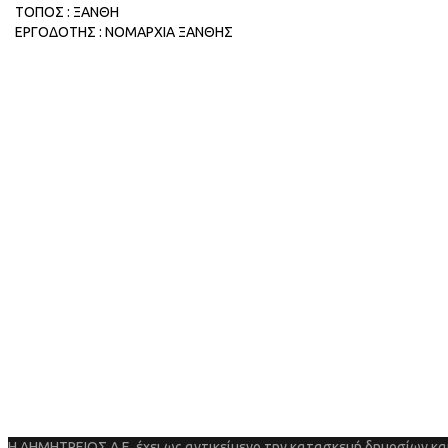
ΤΟΠΟΣ : ΞΑΝΘΗ
ΕΡΓΟΔΟΤΗΣ : ΝΟΜΑΡΧΙΑ ΞΑΝΘΗΣ
Η ΔΗΜΗΤΡΕΙΟΣ Α.Ε. έχει ως αντικείμενο την κατασκευή δημοσίων και