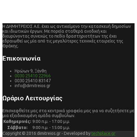
Η ΔΗΜΗΤΡΕΙΟΣ Α.Ε. έχει ως αντικείμενο την κατασκευή δημοσίων
και ιδιωτικών έργων. Με πορεία σταθερά ανοδική και
διευρύνοντας συνεχώς το πεδίο δραστηριοτήτων της έχει
εδραιωθεί ως μία από τις μεγαλύτερες τεχνικές εταιρείες της
Θράκης.
Επικοινωνία
Ηρώων 9, Ξάνθη
0030 25410 22966
0030 25410 83147
info@dimitreios.gr
Ωράριο Λειτουργίας
Επισκεφθείτε μας στα κεντρικά γραφεία μας για να συζητήσετε με
μια εξειδικευμένη ομάδα συμβούλων.
Καθημερινές:
9:00 π.μ. - 17:00 μ.μ.
Σάββατο:
9:00 π.μ. - 15:00 μ.μ.
Copyright © 2016 dimitreios.gr - Developed by
techplace.gr