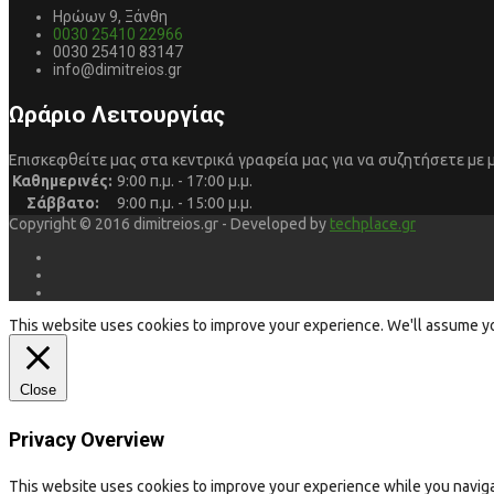
Ηρώων 9, Ξάνθη
0030 25410 22966
0030 25410 83147
info@dimitreios.gr
Ωράριο Λειτουργίας
Επισκεφθείτε μας στα κεντρικά γραφεία μας για να συζητήσετε με 
Καθημερινές:
9:00 π.μ. - 17:00 μ.μ.
Σάββατο:
9:00 π.μ. - 15:00 μ.μ.
Copyright © 2016 dimitreios.gr - Developed by
techplace.gr
This website uses cookies to improve your experience. We'll assume you'
Close
Privacy Overview
This website uses cookies to improve your experience while you navigat